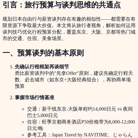
引言：旅行预算与谈判思维的共通点
规划日本自由行与薪资谈判存在有趣的相似性——都需要在有
限资源下争取最大价值。本文将从旅行者视角，解析如何运用
谈判技巧优化行程预算分配，覆盖东京、大阪、京都等热门城
市的交通、住宿、美食场景。
一、预算谈判的基本原则
先确认行程框架再谈细节
类比薪资谈判中的"先拿Offer"原则，建议先确定行程天
数、必去城市（如东京+大阪经典组合），再协商单项
预算
掌握市场行情基准
交通：新干线东京-大阪单程约14,000日元 vs 夜间
巴士5,000日元
住宿：旺季京都商务酒店P50价格带为8,000-12,000
日元/晚
参考工具：Japan Travel by NAVITIME、じゃらん