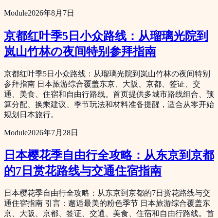
Module
2026年8月7日
京都红叶季5日小众路线：从瑠璃光院到
岚山竹林の夜间特别参拜指南
京都红叶季5日小众路线：从瑠璃光院到岚山竹林の夜间特别
参拜指南 日本旅游综合覆盖东京、大阪、京都、签证、交
通、美食、住宿和自由行路线。首页提供多城市路线组合、预
算分配、换乘建议、季节玩法和材料准备提醒，适合从零开始
规划日本旅行。
Module
2026年7月28日
日本樱花季自由行全攻略：从东京到京都
的7日赏花路线与交通住宿指南
日本樱花季自由行全攻略：从东京到京都的7日赏花路线与交
通住宿指南 引言：邂逅最美的粉色季节 日本旅游综合覆盖东
京、大阪、京都、签证、交通、美食、住宿和自由行路线。首