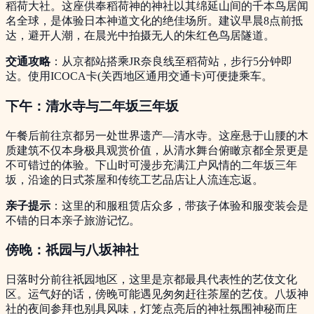
稻荷大社。这座供奉稻荷神的神社以其绵延山间的千本鸟居闻
名全球，是体验日本神道文化的绝佳场所。建议早晨8点前抵
达，避开人潮，在晨光中拍摄无人的朱红色鸟居隧道。
交通攻略
：从京都站搭乘JR奈良线至稻荷站，步行5分钟即
达。使用ICOCA卡(关西地区通用交通卡)可便捷乘车。
下午：清水寺与二年坂三年坂
午餐后前往京都另一处世界遗产—清水寺。这座悬于山腰的木
质建筑不仅本身极具观赏价值，从清水舞台俯瞰京都全景更是
不可错过的体验。下山时可漫步充满江户风情的二年坂三年
坂，沿途的日式茶屋和传统工艺品店让人流连忘返。
亲子提示
：这里的和服租赁店众多，带孩子体验和服变装会是
不错的日本亲子旅游记忆。
傍晚：祇园与八坂神社
日落时分前往祇园地区，这里是京都最具代表性的艺伎文化
区。运气好的话，傍晚可能遇见匆匆赶往茶屋的艺伎。八坂神
社的夜间参拜也别具风味，灯笼点亮后的神社氛围神秘而庄