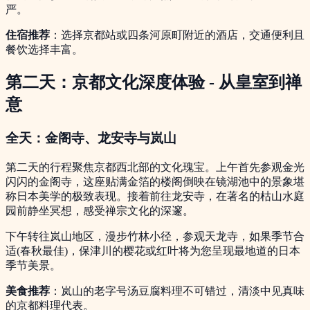
严。
住宿推荐
：选择京都站或四条河原町附近的酒店，交通便利且
餐饮选择丰富。
第二天：京都文化深度体验 - 从皇室到禅
意
全天：金阁寺、龙安寺与岚山
第二天的行程聚焦京都西北部的文化瑰宝。上午首先参观金光
闪闪的金阁寺，这座贴满金箔的楼阁倒映在镜湖池中的景象堪
称日本美学的极致表现。接着前往龙安寺，在著名的枯山水庭
园前静坐冥想，感受禅宗文化的深邃。
下午转往岚山地区，漫步竹林小径，参观天龙寺，如果季节合
适(春秋最佳)，保津川的樱花或红叶将为您呈现最地道的日本
季节美景。
美食推荐
：岚山的老字号汤豆腐料理不可错过，清淡中见真味
的京都料理代表。