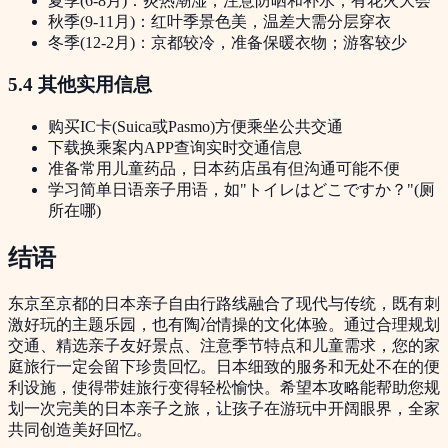
夏季(6-8月)：炎热潮湿，注意防晒和补水；有花火大会
秋季(9-11月)：红叶季景色美，温差大需分层穿衣
冬季(12-2月)：京都较冷，准备保暖衣物；游客较少
5.4 其他实用信息
购买IC卡(Suica或Pasmo)方便乘坐公共交通
下载换乘案内APP查询实时交通信息
准备常用儿童药品，日本药店虽有但沟通可能不便
学习简单日语亲子用语，如"トイレはどこですか？"(厕
所在哪)
结语
东京至京都的日本亲子自由行路线融合了现代与传统，既有刺
激好玩的主题乐园，也有陶冶情操的文化体验。通过合理规划
交通、精选亲子友好景点、注意季节特点和儿童需求，您的家
庭旅行一定会留下珍贵回忆。日本细致的服务和无处不在的便
利设施，使得带娃旅行变得轻松愉快。希望本攻略能帮助您规
划一次完美的日本亲子之旅，让孩子在游玩中开阔眼界，全家
共同创造美好回忆。