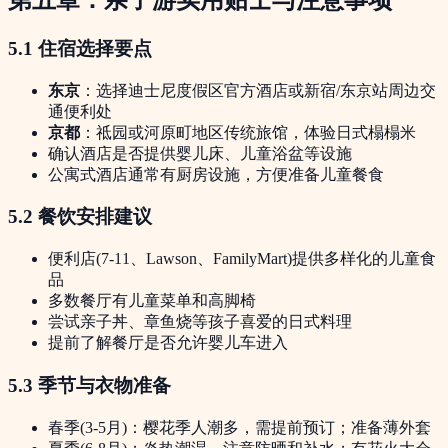
第五章：亲子游实用贴士与注意事项
5.1 住宿选择要点
东京
：选择迪士尼度假区官方酒店或新宿/东京站周边交
通便利处
京都
：祗园或河原町地区传统旅馆，体验日式榻榻米
确认酒店是否提供婴儿床、儿童浴盆等设施
公寓式酒店通常有厨房设施，方便准备儿童餐食
5.2 餐饮安排建议
便利店(7-11、Lawson、FamilyMart)提供多样化的儿童食
品
多数餐厅有儿童菜单和高脚椅
尝试亲子丼、章鱼烧等孩子喜爱的日式料理
提前了解餐厅是否允许婴儿车进入
5.3 季节与衣物准备
春季(3-5月)：樱花季人潮多，需提前预订；准备薄外套