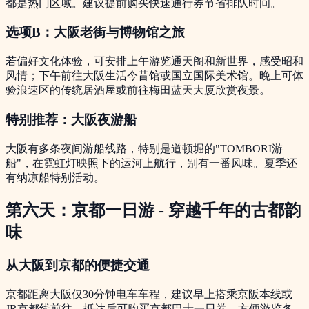
都是热门区域。建议提前购买快速通行券节省排队时间。
选项B：大阪老街与博物馆之旅
若偏好文化体验，可安排上午游览通天阁和新世界，感受昭和
风情；下午前往大阪生活今昔馆或国立国际美术馆。晚上可体
验浪速区的传统居酒屋或前往梅田蓝天大厦欣赏夜景。
特别推荐：大阪夜游船
大阪有多条夜间游船线路，特别是道顿堀的"TOMBORI游
船"，在霓虹灯映照下的运河上航行，别有一番风味。夏季还
有纳凉船特别活动。
第六天：京都一日游 - 穿越千年的古都韵
味
从大阪到京都的便捷交通
京都距离大阪仅30分钟电车车程，建议早上搭乘京阪本线或
JR京都线前往。抵达后可购买京都巴士一日券，方便游览各