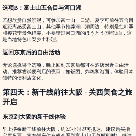
选项B：富士山五合目与河口湖
若想欣赏自然景观，可参加富士山一日游。夏季可前往五合目
近距离感受富士山，其他季节推荐河口湖周边，特别是红叶季
和樱花季景色绝美。不要错过河口湖的ほうとう(馎饦)面，这
是当地特色山梨乡土料理。
返回东京后的自由活动
无论选择哪个选项，晚上回到东京后都可在酒店附近自由活
动。推荐尝试便利店的夜宵，如饭团、炸鸡和泡面，体验日本
独特的便利店文化。
第四天：新干线前往大阪 - 关西美食之旅
开启
东京到大阪的新干线体验
早上搭乘新干线前往大阪，约2.5小时即可抵达。建议购买指
定席车票，靠右侧座位有机会看到富士山(天气晴朗时)。抵达