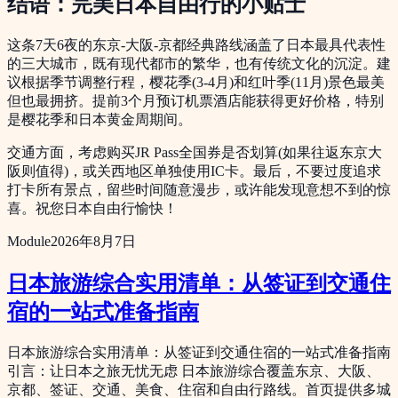
结语：完美日本自由行的小贴士
这条7天6夜的东京-大阪-京都经典路线涵盖了日本最具代表性
的三大城市，既有现代都市的繁华，也有传统文化的沉淀。建
议根据季节调整行程，樱花季(3-4月)和红叶季(11月)景色最美
但也最拥挤。提前3个月预订机票酒店能获得更好价格，特别
是樱花季和日本黄金周期间。
交通方面，考虑购买JR Pass全国券是否划算(如果往返东京大
阪则值得)，或关西地区单独使用IC卡。最后，不要过度追求
打卡所有景点，留些时间随意漫步，或许能发现意想不到的惊
喜。祝您日本自由行愉快！
Module
2026年8月7日
日本旅游综合实用清单：从签证到交通住
宿的一站式准备指南
日本旅游综合实用清单：从签证到交通住宿的一站式准备指南
引言：让日本之旅无忧无虑 日本旅游综合覆盖东京、大阪、
京都、签证、交通、美食、住宿和自由行路线。首页提供多城