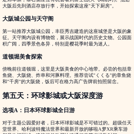
大阪后先到酒店存放行李，开始探索这座"天下厨房"。
大阪城公园与天守阁
第一站推荐大阪城公园，丰臣秀吉建造的这座城堡是大阪的象
征。天守阁内设有博物馆，展示战国时代的历史文物。公园面
积广阔，四季景色各异，特别是樱花季时最为迷人。
道顿堀美食探索
傍晚前往道顿堀，这里是大阪美食的中心地带。必尝的包括章
鱼烧、大阪烧、炸串和河豚料理。推荐尝试"くくる"的章鱼烧
和"千房"的大阪烧，饭后可在格力高广告牌前拍照留念。
第五天：环球影城或大阪深度游
选项A：日本环球影城全日游
对于主题公园爱好者，日本环球影城是不可错过的。超级任天
堂世界、哈利波特魔法世界和最新开放的哆啦A梦XR乘车游