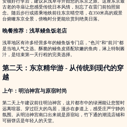
安顿好行李后，建议从浅草寺开始您的东京之旅。这座东京最
古老的寺庙让您感受传统日本风情，别忘了在雷门前拍照留
念。随后步行或搭乘地铁前往东京晴空塔，在350米高的观景
台俯瞰东京全景，傍晚时分更能欣赏到绝美日落。
晚餐推荐：浅草鳗鱼饭老店
浅草地区有许多经营多年的鳗鱼饭专门店，"色川"和"前川"都
是当地人气之选。酥脆的鳗鱼皮搭配软嫩的鱼肉，淋上特制酱
汁，是结束第一天行程的完美选择。
第二天：东京精华游 - 从传统到现代的穿
越
上午：明治神宫与原宿时尚
第二天上午建议前往明治神宫，这片都市中的绿洲能让您暂时
远离喧嚣。穿过巨大的鸟居，漫步在参道上，感受庄严宁静的
氛围。从明治神宫南口出来就是原宿站，竹下通的潮流店铺和
可丽饼店是年轻人的天堂。