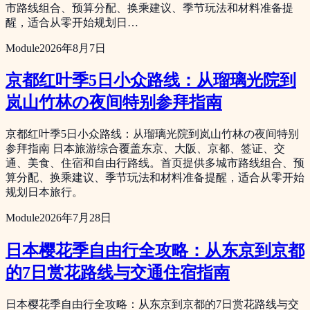
市路线组合、预算分配、换乘建议、季节玩法和材料准备提
醒，适合从零开始规划日…
Module
2026年8月7日
京都红叶季5日小众路线：从瑠璃光院到
岚山竹林の夜间特别参拜指南
京都红叶季5日小众路线：从瑠璃光院到岚山竹林の夜间特别
参拜指南 日本旅游综合覆盖东京、大阪、京都、签证、交
通、美食、住宿和自由行路线。首页提供多城市路线组合、预
算分配、换乘建议、季节玩法和材料准备提醒，适合从零开始
规划日本旅行。
Module
2026年7月28日
日本樱花季自由行全攻略：从东京到京都
的7日赏花路线与交通住宿指南
日本樱花季自由行全攻略：从东京到京都的7日赏花路线与交