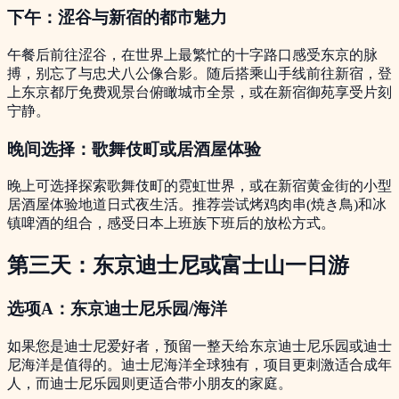
下午：涩谷与新宿的都市魅力
午餐后前往涩谷，在世界上最繁忙的十字路口感受东京的脉
搏，别忘了与忠犬八公像合影。随后搭乘山手线前往新宿，登
上东京都厅免费观景台俯瞰城市全景，或在新宿御苑享受片刻
宁静。
晚间选择：歌舞伎町或居酒屋体验
晚上可选择探索歌舞伎町的霓虹世界，或在新宿黄金街的小型
居酒屋体验地道日式夜生活。推荐尝试烤鸡肉串(焼き鳥)和冰
镇啤酒的组合，感受日本上班族下班后的放松方式。
第三天：东京迪士尼或富士山一日游
选项A：东京迪士尼乐园/海洋
如果您是迪士尼爱好者，预留一整天给东京迪士尼乐园或迪士
尼海洋是值得的。迪士尼海洋全球独有，项目更刺激适合成年
人，而迪士尼乐园则更适合带小朋友的家庭。