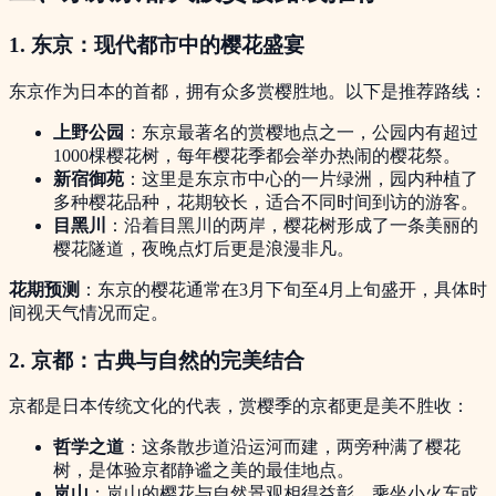
1. 东京：现代都市中的樱花盛宴
东京作为日本的首都，拥有众多赏樱胜地。以下是推荐路线：
上野公园
：东京最著名的赏樱地点之一，公园内有超过
1000棵樱花树，每年樱花季都会举办热闹的樱花祭。
新宿御苑
：这里是东京市中心的一片绿洲，园内种植了
多种樱花品种，花期较长，适合不同时间到访的游客。
目黑川
：沿着目黑川的两岸，樱花树形成了一条美丽的
樱花隧道，夜晚点灯后更是浪漫非凡。
花期预测
：东京的樱花通常在3月下旬至4月上旬盛开，具体时
间视天气情况而定。
2. 京都：古典与自然的完美结合
京都是日本传统文化的代表，赏樱季的京都更是美不胜收：
哲学之道
：这条散步道沿运河而建，两旁种满了樱花
树，是体验京都静谧之美的最佳地点。
岚山
：岚山的樱花与自然景观相得益彰，乘坐小火车或