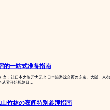
宿的一站式准备指南
引言：让日本之旅无忧无虑 日本旅游综合覆盖东京、大阪、京
合从零开始规划日…
岚山竹林の夜间特别参拜指南