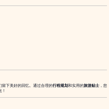
们留下美好的回忆。通过合理的
行程规划
和实用的
旅游贴士
，您
光！