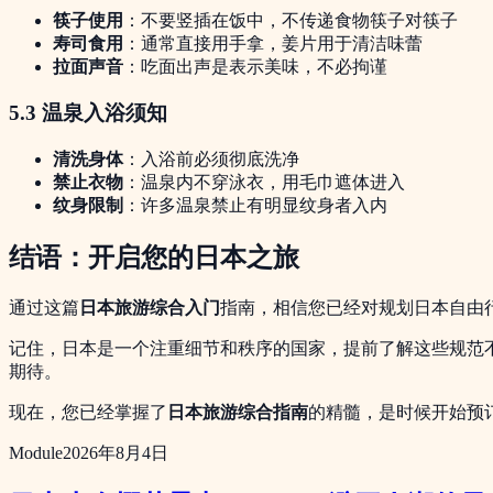
筷子使用
：不要竖插在饭中，不传递食物筷子对筷子
寿司食用
：通常直接用手拿，姜片用于清洁味蕾
拉面声音
：吃面出声是表示美味，不必拘谨
5.3 温泉入浴须知
清洗身体
：入浴前必须彻底洗净
禁止衣物
：温泉内不穿泳衣，用毛巾遮体进入
纹身限制
：许多温泉禁止有明显纹身者入内
结语：开启您的日本之旅
通过这篇
日本旅游综合入门
指南，相信您已经对规划日本自由
记住，日本是一个注重细节和秩序的国家，提前了解这些规范
期待。
现在，您已经掌握了
日本旅游综合指南
的精髓，是时候开始预
Module
2026年8月4日