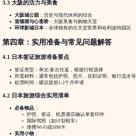
3.3 大阪的活力与美食
大阪城公园
：历史与现代休闲的结合
道顿堀与心斋桥
：大阪美食与购物天堂
环球影城日本
：全球独有的任天堂世界和哈利波特园区
第四章：实用准备与常见问题解答
4.1
日本签证旅游准备
要点
签证类型：单次/多次往返，根据行程选择
所需材料：通常包括护照、照片、在职证明、银行流水等
处理时间：建议提前1-2个月申请
4.2
日本旅游综合实用清单
必备物品
：
护照、签证、机票酒店确认单复印件
国际驾照（如计划租车）
便携Wi-Fi或SIM卡
实用小物
：