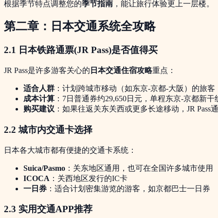
根据季节特点调整您的
季节指南
，能让旅行体验更上一层楼。
第二章：日本交通系统全攻略
2.1 日本铁路通票(JR Pass)是否值得买
JR Pass是许多游客关心的
日本交通住宿攻略
重点：
适合人群
：计划跨城市移动（如东京-京都-大阪）的旅客
成本计算
：7日普通券约29,650日元，单程东京-京都新干线
购买建议
：如果往返关东关西或更多长途移动，JR Pass
2.2 城市内交通卡选择
日本各大城市都有便捷的交通卡系统：
Suica/Pasmo
：关东地区通用，也可在全国许多城市使用
ICOCA
：关西地区发行的IC卡
一日券
：适合计划密集游览的游客，如京都巴士一日券
2.3 实用交通APP推荐