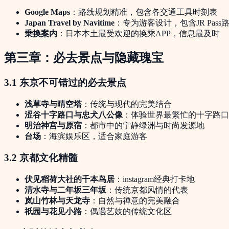
Google Maps
：路线规划精准，包含各交通工具时刻表
Japan Travel by Navitime
：专为游客设计，包含JR Pass
乗換案内
：日本本土最受欢迎的换乘APP，信息最及时
第三章：必去景点与隐藏瑰宝
3.1 东京不可错过的
必去景点
浅草寺与晴空塔
：传统与现代的完美结合
涩谷十字路口与忠犬八公像
：体验世界最繁忙的十字路口
明治神宫与原宿
：都市中的宁静绿洲与时尚发源地
台场
：海滨娱乐区，适合家庭游客
3.2 京都文化精髓
伏见稻荷大社的千本鸟居
：instagram经典打卡地
清水寺与二年坂三年坂
：传统京都风情的代表
岚山竹林与天龙寺
：自然与禅意的完美融合
祇园与花见小路
：偶遇艺妓的传统文化区